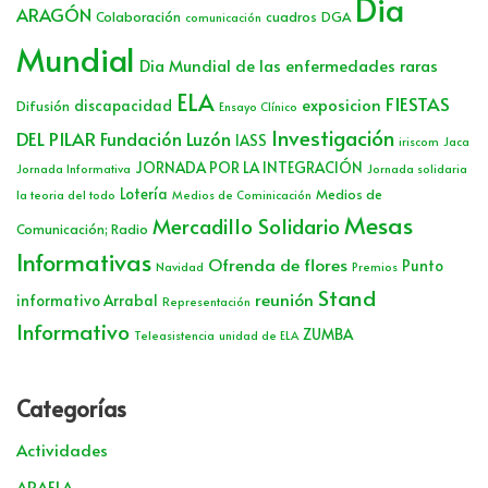
Dia
ARAGÓN
Colaboración
cuadros
DGA
comunicación
Mundial
Dia Mundial de las enfermedades raras
ELA
FIESTAS
exposicion
discapacidad
Difusión
Ensayo Clínico
Investigación
DEL PILAR
Fundación Luzón
IASS
iriscom
Jaca
JORNADA POR LA INTEGRACIÓN
Jornada Informativa
Jornada solidaria
Lotería
Medios de
la teoria del todo
Medios de Cominicación
Mesas
Mercadillo Solidario
Comunicación; Radio
Informativas
Ofrenda de flores
Punto
Navidad
Premios
Stand
reunión
informativo Arrabal
Representación
Informativo
ZUMBA
Teleasistencia
unidad de ELA
Categorías
Actividades
ARAELA