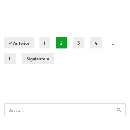
« Anterior
1
2
3
4
…
11
Siguiente »