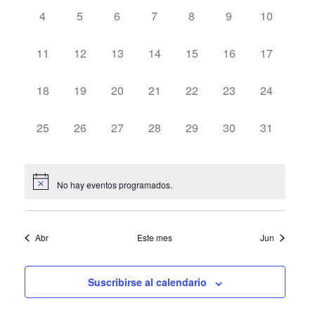
y
Eventos
0
0
0
0
0
0
0
Even
4
5
6
7
8
9
10
vistas
eventos,
eventos,
eventos,
eventos,
eventos,
eventos,
eventos,
de
0
0
0
0
0
0
0
11
12
13
14
15
16
17
eventos,
eventos,
eventos,
eventos,
eventos,
eventos,
eventos,
Eventos
0
0
0
0
0
0
0
18
19
20
21
22
23
24
eventos,
eventos,
eventos,
eventos,
eventos,
eventos,
eventos,
0
0
0
0
0
0
0
25
26
27
28
29
30
31
eventos,
eventos,
eventos,
eventos,
eventos,
eventos,
eventos,
No hay eventos programados.
Abr
Este mes
Jun
Suscribirse al calendario