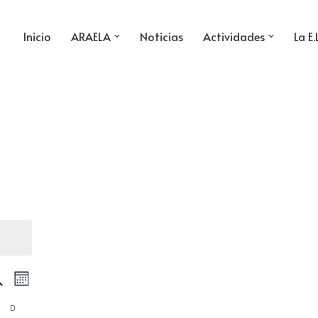
Inicio
ARAELA
Noticias
Actividades
La E.
avegación
Navegación
scar
Mes
e
de
D