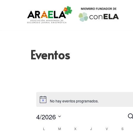
Saltar
al
contenido
Eventos
No hay eventos programados.
N
4/2026
Bu
Seleccionar
d
Calendario
L
M
X
J
V
S
fecha.