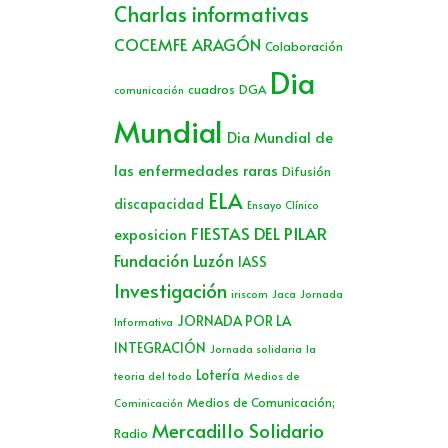
Charlas informativas
COCEMFE ARAGÓN
Colaboración
Dia
cuadros
DGA
comunicación
Mundial
Dia Mundial de
las enfermedades raras
Difusión
ELA
discapacidad
Ensayo Clínico
FIESTAS DEL PILAR
exposicion
Fundación Luzón
IASS
Investigación
iriscom
Jaca
Jornada
JORNADA POR LA
Informativa
INTEGRACIÓN
Jornada solidaria
la
Lotería
teoria del todo
Medios de
Medios de Comunicación;
Cominicación
Mercadillo Solidario
Radio